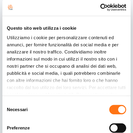
Descubre más
Questo sito web utilizza i cookie
Leviahub obtiene las
Utilizziamo i cookie per personalizzare contenuti ed
certificaciones ISO/IEC 27001,
annunci, per fornire funzionalità dei social media e per
ISO/IEC 27017 e ISO/IEC 27018
analizzare il nostro traffico. Condividiamo inoltre
informazioni sul modo in cui utilizzi il nostro sito con i
4/8/2026
nostri partner che si occupano di analisi dei dati web,
Leviahub ha obtenido las certificaciones ISO/IEC
pubblicità e social media, i quali potrebbero combinarle
27001, ISO/IEC 27017 e ISO/IEC 27018, los
con altre informazioni che hai fornito loro o che hanno
principales estándares internacionales para la
raccolto dal tuo utilizzo dei loro servizi. Per accettare tutti
gestión de la seguridad de la información y la
i cookie, clicca su “Accetta tutti”. Per accettare solo i
protección de los servicios en la nube.
cookie necessari, clicca su "Accetta necessari". Per
Selezione
impostare, in modo granulare, le tue preferenze,
Necessari
del
Descubre más
seleziona la tipologia di cookie per cui presti il tuo
consenso
consenso e clicca su “Accetta selezionati”. Cliccando sul
Preferenze
tasto “Rifiuta” chiudi il pannello per continuare senza