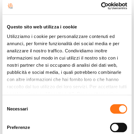
multifactor para una capa adicional de seguridad
¡Cada servicio juega un papel clave en la
construcción de un entorno seguro!
Questo sito web utilizza i cookie
Utilizziamo i cookie per personalizzare contenuti ed
Nuestros servicios de Cyber
annunci, per fornire funzionalità dei social media e per
Security
analizzare il nostro traffico. Condividiamo inoltre
informazioni sul modo in cui utilizzi il nostro sito con i
nostri partner che si occupano di analisi dei dati web,
Servicios antivirus
pubblicità e social media, i quali potrebbero combinarle
Firewall
con altre informazioni che hai fornito loro o che hanno
Antispam
raccolto dal tuo utilizzo dei loro servizi. Per accettare tutti
Monitoreo
i cookie, clicca su “Accetta tutti”. Per accettare solo i
Backup
cookie necessari, clicca su "Accetta necessari". Per
Autenticación multifactor
Selezione
impostare, in modo granulare, le tue preferenze,
Necessari
del
seleziona la tipologia di cookie per cui presti il tuo
consenso
consenso e clicca su “Accetta selezionati”. Cliccando sul
Preferenze
tasto “Rifiuta” chiudi il pannello per continuare senza