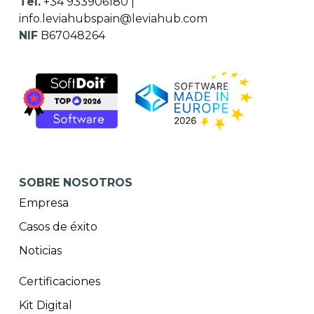
Tel.
+34 933906180
|
info.leviahubspain@leviahub.com
NIF
B67048264
SOBRE NOSOTROS
Empresa
Casos de éxito
Noticias
Certificaciones
Kit Digital