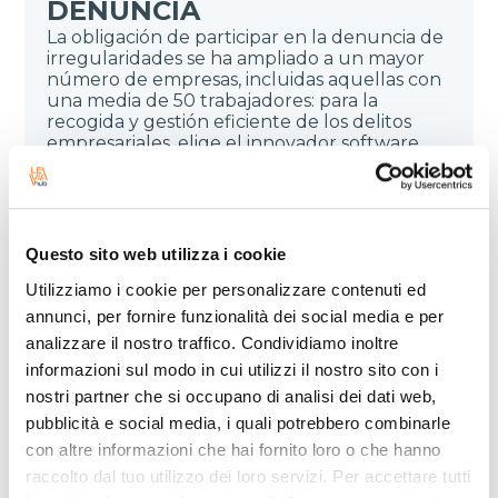
DENUNCIA
La obligación de participar en la denuncia de
irregularidades se ha ampliado a un mayor
número de empresas, incluidas aquellas con
una media de 50 trabajadores: para la
recogida y gestión eficiente de los delitos
empresariales, elige el innovador software
Leviahub y garantiza siempre la máxima
confidencialidad de los informes. Para más
información, contáctanos.
Questo sito web utilizza i cookie
Utilizziamo i cookie per personalizzare contenuti ed
annunci, per fornire funzionalità dei social media e per
analizzare il nostro traffico. Condividiamo inoltre
informazioni sul modo in cui utilizzi il nostro sito con i
nostri partner che si occupano di analisi dei dati web,
FORMACIÓN
pubblicità e social media, i quali potrebbero combinarle
Una formación personalizada, con programas
con altre informazioni che hai fornito loro o che hanno
educativos avanzados y adaptados al sector
raccolto dal tuo utilizzo dei loro servizi. Per accettare tutti
de la Supply Chain, puede transformar tu