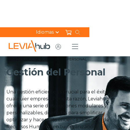
Idiomas
HOME
SOLUCIONES
GESTIÓN DEL PERSONAL
Gestión del Personal
Una gestión eficiente es crucial para el éxito de
cualquier empresa. Por esta razón, Leviahub
ofrece una serie de soluciones modulares y
personalizables, diseñadas para simplificar,
optimizar y hacer más eficiente la gestión de
Recursos Humanos en tu organización.