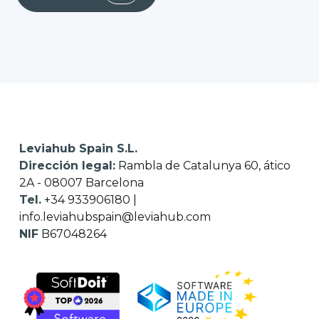
Leviahub Spain S.L.
Dirección legal:
Rambla de Catalunya 60, ático
2A - 08007 Barcelona
Tel.
+34 933906180
|
info.leviahubspain@leviahub.com
NIF
B67048264