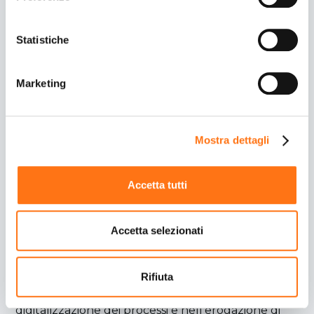
tasto “Rifiuta” chiudi il pannello per continuare senza
accettare l’installazione dei cookie.
Statistiche
Se vuoi saperne di più clicca
qui
per accedere alla
cookie policy completa del sito.
Marketing
Consulente Sistemista IT
LUOGO
Mostra dettagli
Spresiano (TV)
LIVELLO
Da definire
Accetta tutti
CONTRATTO
Tempo Indeterminato
Accetta selezionati
Chi siamo
Leviahub Group
è un partner tecnologico e
consulenziale specializzato nello sviluppo di
Rifiuta
soluzioni software e sistemistica, nella
digitalizzazione dei processi e nell’erogazione di