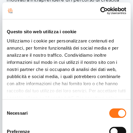
professionale.
Sede di lavoro: Spresiano (TV)
Orario di lavoro: full-time dal lunedì al venerdì –
flessibile
Questo sito web utilizza i cookie
Inserimento con stage retribuito o contratto a
Utilizziamo i cookie per personalizzare contenuti ed
tempo a tempo determinato finalizzato alla
annunci, per fornire funzionalità dei social media e per
stabilizzazione.
analizzare il nostro traffico. Condividiamo inoltre
Range RAL: 20-25 K
informazioni sul modo in cui utilizzi il nostro sito con i
L’annuncio è rivolto ad ambo i sessi (D.lgs n.
nostri partner che si occupano di analisi dei dati web,
198/2006) e nel rispetto di quanto disposto
pubblicità e social media, i quali potrebbero combinarle
dall’art. 10 del D.Lgs n. 276/2003. I candidati sono
con altre informazioni che hai fornito loro o che hanno
invitati a leggere l’informativa sulla privacy ai sensi
raccolto dal tuo utilizzo dei loro servizi. Per accettare tutti
dell'art. 13 e art. 14 del Regolamento UE 2016/679
i cookie, clicca su “Accetta tutti”. Per accettare solo i
sulla protezione dei dati. Aut. Min. Prot. 1131-SG del
cookie necessari, clicca su "Accetta necessari". Per
29/11/04.
Selezione
impostare, in modo granulare, le tue preferenze,
Necessari
del
Candidati ora
seleziona la tipologia di cookie per cui presti il tuo
consenso
consenso e clicca su “Accetta selezionati”. Cliccando sul
Preferenze