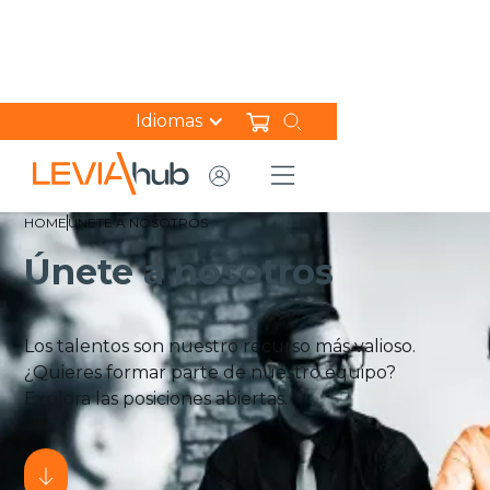
Idiomas
HOME
ÚNETE A NOSOTROS
Únete a nosotros
Los talentos son nuestro recurso más valioso.
¿Quieres formar parte de nuestro equipo?
Explora las posiciones abiertas.