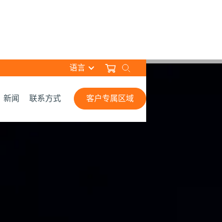
语言
新闻
联系方式
客户专属区域