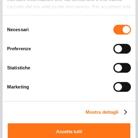
raccolto dal tuo utilizzo dei loro servizi. Per accettare tutti
i cookie, clicca su “Accetta tutti”. Per accettare solo i
cookie necessari, clicca su "Accetta necessari". Per
Selezione
No items found.
impostare, in modo granulare, le tue preferenze,
Necessari
del
seleziona la tipologia di cookie per cui presti il tuo
consenso
consenso e clicca su “Accetta selezionati”. Cliccando sul
Preferenze
tasto “Rifiuta” chiudi il pannello per continuare senza
accettare l’installazione dei cookie.
Statistiche
Se vuoi saperne di più clicca
qui
per accedere alla
cookie policy completa del sito.
Marketing
您可能还感兴趣
Mostra dettagli
Accetta tutti