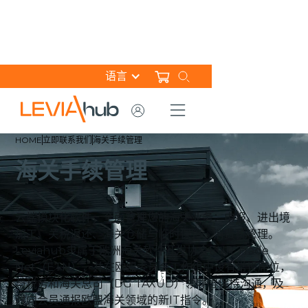
语言
HOME
立即联系我们
海关手续管理
海关手续管理
云端模块化软件，全面管理您的海关业务：申报、进出境
加工、关税退还、海关仓储与临时保管、消费税管理。
Leviahub隶属于欧洲海关软件开发协会EUR Trade
Net（ETN），并在欧盟委员会工作组中设有常设席位，
与税务和海关总司（DG TAXUD）领导层保持沟通，及
时向会员通报欧盟海关领域的新IT指令。