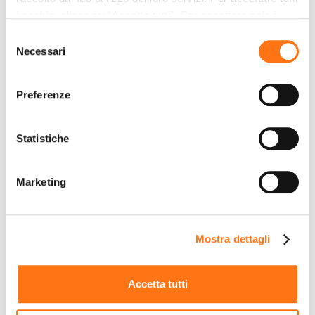
i cookie, clicca su “Accetta tutti”. Per accettare solo i
cookie necessari, clicca su "Accetta necessari". Per
Selezione
impostare, in modo granulare, le tue preferenze,
Necessari
del
seleziona la tipologia di cookie per cui presti il tuo
consenso
商业智能软件
consenso e clicca su “Accetta selezionati”. Cliccando sul
这是监控业务利润率及商业运营效率的理想解决方
Preferenze
tasto “Rifiuta” chiudi il pannello per continuare senza
案：将企业数据转化为战略决策摘要，快速分析成
accettare l’installazione dei cookie.
本与收益，为所有业务部门提供宝贵洞察。
Statistiche
Se vuoi saperne di più clicca
qui
per accedere alla
cookie policy completa del sito.
Marketing
Mostra dettagli
繁文缛节不再是海关手续
Accetta tutti
办理的障碍