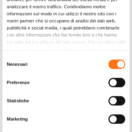
analizzare il nostro traffico. Condividiamo inoltre
informazioni sul modo in cui utilizzi il nostro sito con i
nostri partner che si occupano di analisi dei dati web,
pubblicità e social media, i quali potrebbero combinarle
高效管理
con altre informazioni che hai fornito loro o che hanno
raccolto dal tuo utilizzo dei loro servizi. Per accettare tutti
i cookie, clicca su “Accetta tutti”. Per accettare solo i
运输操作员能够高效管理订单及其调度。所有与单
cookie necessari, clicca su "Accetta necessari". Per
个货运相关的数据均可轻松管理，并根据运输需求
Selezione
impostare, in modo granulare, le tue preferenze,
Necessari
进行组织。Leviahub的TMS为货运代理（陆运、
del
seleziona la tipologia di cookie per cui presti il tuo
海运、空运和铁路运输）提供一站式解决方案，支
consenso
consenso e clicca su “Accetta selezionati”. Cliccando sul
持生成：空运提单（AWB）、国际铁路货运单
Preferenze
tasto “Rifiuta” chiudi il pannello per continuare senza
（CIM）、保险单、海关指令、交货单和货物清
accettare l’installazione dei cookie.
单。
Statistiche
Se vuoi saperne di più clicca
qui
per accedere alla
cookie policy completa del sito.
成本收益评估
Marketing