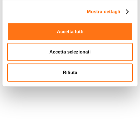
对每段运输路程中托盘货物的成本与收益进行简易
评估。特别适用于拼箱运输服务，该服务需要一套
Mostra dettagli
能够管理货物在抵达目的地前所有重新定位操作的
软件系统。
Accetta tutti
Accetta selezionati
高级功能
运输单、装货单、包裹标记单，用于追踪货物状态
Rifiuta
并报告异常情况；管理签收凭证以识别收款和待退
货物；库存管理、异常管理及托盘管理。
物流流程优化
高效集中管理物流和运输操作，优化货运的规划、
执行和监控。