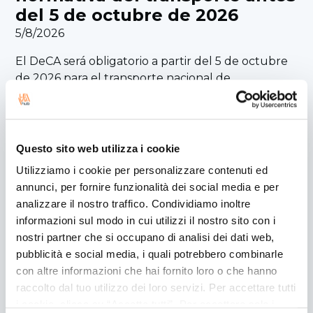
del 5 de octubre de 2026
5/8/2026
El DeCA será obligatorio a partir del 5 de octubre
de 2026 para el transporte nacional de
mercancías por carretera. Descubre los requisitos
de la nueva normativa, cómo adaptar tus procesos
y qué soluciones pueden ayudarte a digitalizar la
gestión documental y garantizar el cumplimiento
Questo sito web utilizza i cookie
legal.
Utilizziamo i cookie per personalizzare contenuti ed
annunci, per fornire funzionalità dei social media e per
Descubre más
analizzare il nostro traffico. Condividiamo inoltre
informazioni sul modo in cui utilizzi il nostro sito con i
nostri partner che si occupano di analisi dei dati web,
Leviahub obtiene las
pubblicità e social media, i quali potrebbero combinarle
certificaciones ISO/IEC 27001,
con altre informazioni che hai fornito loro o che hanno
ISO/IEC 27017 e ISO/IEC 27018
raccolto dal tuo utilizzo dei loro servizi. Per accettare tutti
i cookie, clicca su “Accetta tutti”. Per accettare solo i
4/8/2026