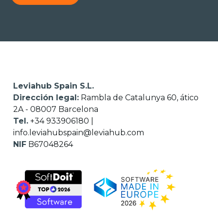
Leviahub Spain S.L.
Dirección legal:
Rambla de Catalunya 60, ático
2A - 08007 Barcelona
Tel.
+34 933906180
|
info.leviahubspain@leviahub.com
NIF
B67048264