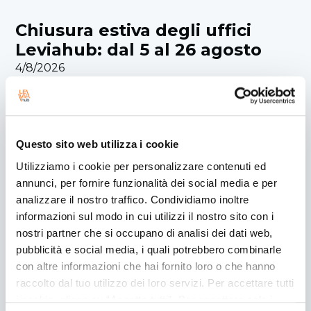
Chiusura estiva degli uffici
Leviahub: dal 5 al 26 agosto
4/8/2026
Gli uffici Leviahub resteranno chiusi dal 5 al 26
agosto. Durante la pausa estiva, l’assistenza per le
richieste urgenti sarà garantita tramite Ticket
Questo sito web utilizza i cookie
Web.
Utilizziamo i cookie per personalizzare contenuti ed
Scopri di più
annunci, per fornire funzionalità dei social media e per
analizzare il nostro traffico. Condividiamo inoltre
informazioni sul modo in cui utilizzi il nostro sito con i
Leviahub ottiene le
nostri partner che si occupano di analisi dei dati web,
certificazioni ISO/IEC 27001,
pubblicità e social media, i quali potrebbero combinarle
con altre informazioni che hai fornito loro o che hanno
ISO/IEC 27017 e ISO/IEC 27018
raccolto dal tuo utilizzo dei loro servizi. Per accettare tutti
4/8/2026
i cookie, clicca su “Accetta tutti”. Per accettare solo i