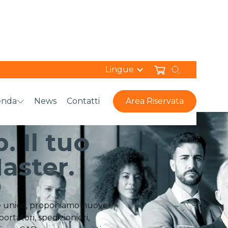
Lingue
enda
News
Contatti
Area Riservata
 Il tuo
aster.
le unico, proponiamo nuove
portatori, spedizionieri,