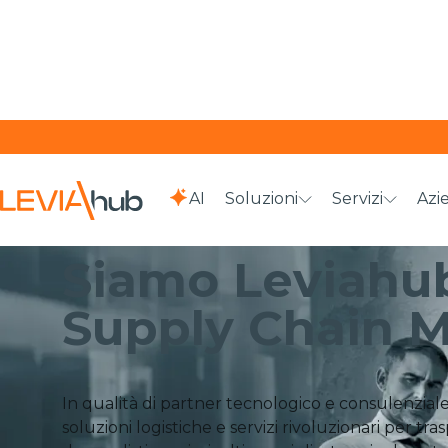
AI
Soluzioni
Servizi
Azi
HOME
AZIENDA
Siamo Leviahub.
Supply Chain M
In qualità di partner tecnologico e consulenzia
soluzioni logistiche e servizi rivoluzionari per tras