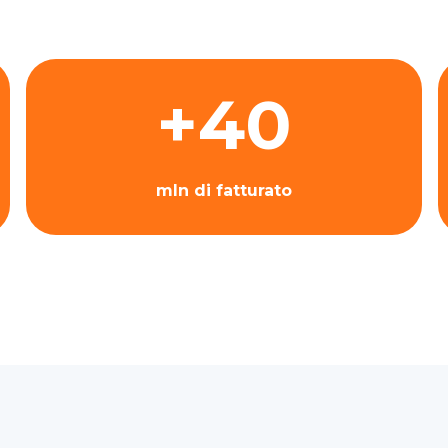
+40
mln di fatturato