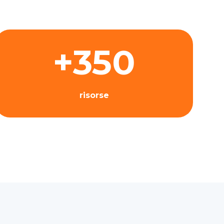
+350
risorse