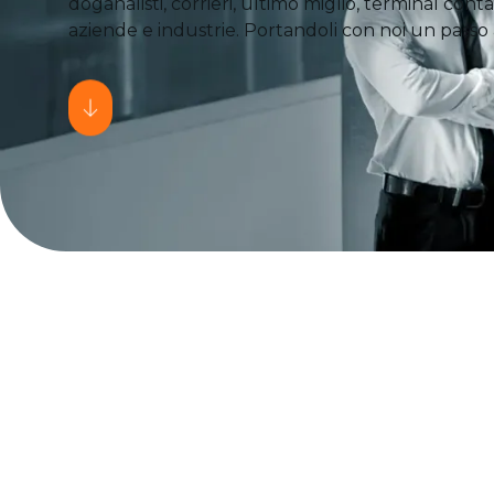
doganalisti, corrieri, ultimo miglio, terminal con
aziende e industrie. Portandoli con noi un passo 