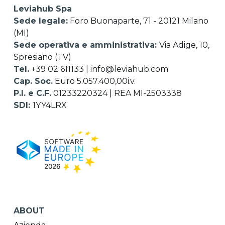
Leviahub Spa
Sede legale:
Foro Buonaparte, 71 - 20121 Milano
(MI)
Sede operativa e amministrativa:
Via Adige, 10,
Spresiano (TV)
Tel.
+39 02 611133
|
info@leviahub.com
Cap. Soc.
Euro 5.057.400,00i.v.
P.I. e C.F.
01233220324 | REA MI-2503338
SDI:
1YY4LRX
ABOUT