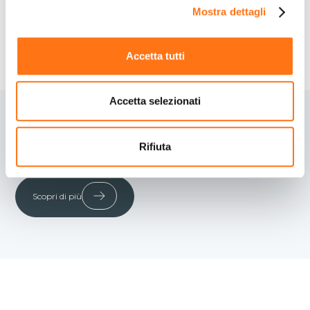
Mostra dettagli
Accetta tutti
Accetta selezionati
Scopri tutti i nostri servizi
Rifiuta
Scopri di più