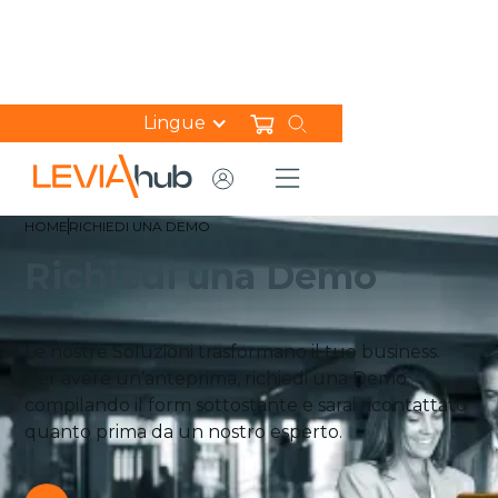
Lingue
HOME
RICHIEDI UNA DEMO
Richiedi una Demo
Le nostre Soluzioni trasformano il tuo business.
Per avere un’anteprima, richiedi una Demo
compilando il form sottostante e sarai ricontattato
quanto prima da un nostro esperto.