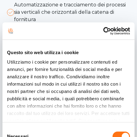
Automatizzazione e tracciamento dei processi
sia verticali che orizzontali della catena di
fornitura
Condivisione sistemica dei dati dei processi sia
verticali che orizzontali della catena di fornitura
Automatizzazione della riconciliazione dei dati
Questo sito web utilizza i cookie
dei processi operativi con il flusso delle
Utilizziamo i cookie per personalizzare contenuti ed
informazioni finanziarie e documentali
annunci, per fornire funzionalità dei social media e per
Automatizzazione della correlazione dei dati
analizzare il nostro traffico. Condividiamo inoltre
dei processi operativi con il flusso delle
informazioni sul modo in cui utilizzi il nostro sito con i
informazioni finanziarie e documentali
nostri partner che si occupano di analisi dei dati web,
pubblicità e social media, i quali potrebbero combinarle
Efficientamento dei costi della struttura
con altre informazioni che hai fornito loro o che hanno
organizzativa
raccolto dal tuo utilizzo dei loro servizi. Per accettare tutti
Ottimizzazione della gestione delle risorse
i cookie, clicca su “Accetta tutti”. Per accettare solo i
umane volte al controllo e alla verifica dei flussi
cookie necessari, clicca su "Accetta necessari". Per
Selezione
operativi, documentali e finanziari
impostare, in modo granulare, le tue preferenze,
Necessari