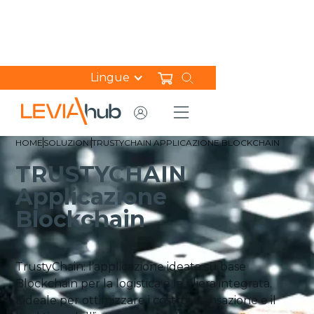
Lingue
HOME
SOLUZIONI
TRUSTYCHAIN APPLICAZIONE BLOCKCHAIN
TRUSTYCHAIN
Applicazione
Blockchain
TrustyChain: l’applicazione ideata su base
Blockchain per la logistica e la filiera integrata.
L’ideale per ottimizzare i costi di transazione e il