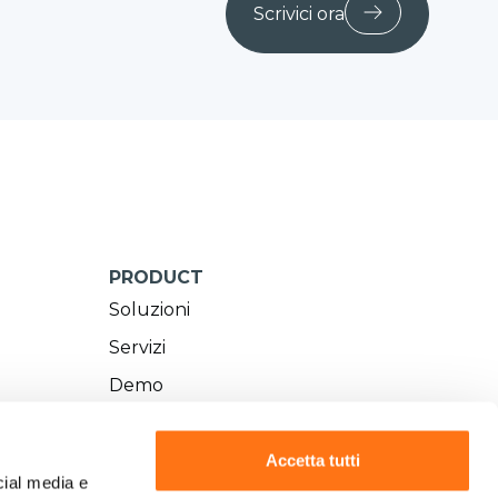
Scrivici ora
PRODUCT
Soluzioni
Servizi
Demo
Richiedi un preventivo
Accetta tutti
cial media e