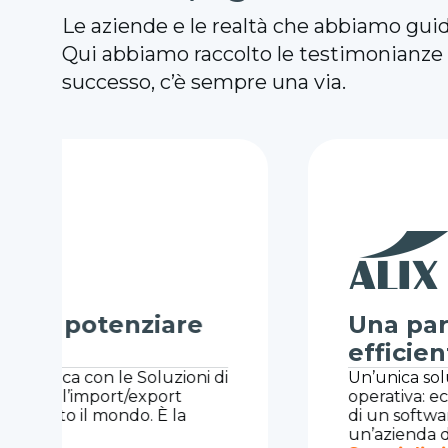
Le aziende e le realtà che abbiamo gui
Qui abbiamo raccolto le testimonianze di
successo, c’è sempre una via.
Una partenza di successo 
efficiente e innovativa
Un’unica soluzione per l’amministrazione e 
operativa: ecco come la giusta consulenza
di un software su misura accelerano la cresci
un’azienda di trasporto merci appena fonda