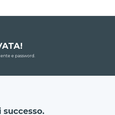
VATA!
utente e password.
i successo.