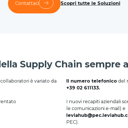
Contattaci
Scopri tutte le Soluzioni
della Supply Chain sempre al
collaboratori è variato da
Il numero telefonico
del 
+39 02 611133.
iventato
I nuovi recapiti aziendali s
le comunicazioni e-mail) e
leviahub@pec.leviahub.
PEC).