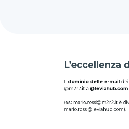
L’eccellenza 
Il
dominio delle e-mail
dei 
@m2r2.it a
@leviahub.com
(es.: mario.rossi@m2r2.it è d
mario.rossi@leviahub.com).