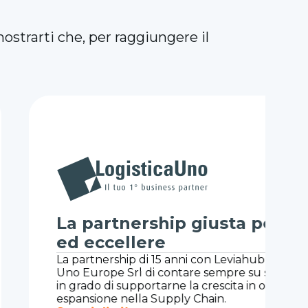
mostrarti che, per raggiungere il
ip giusta per espandersi
 anni con Leviahub ha permesso a Logistica
ontare sempre su software d’avanguardia,
ne la crescita in ogni fase della propria
pply Chain.