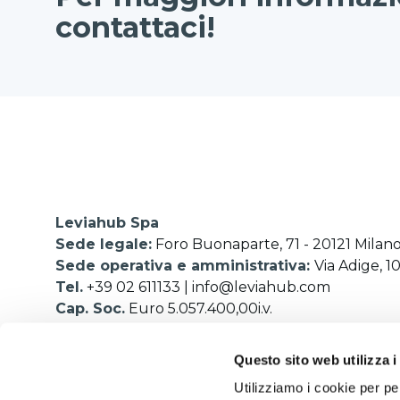
contattaci!
Leviahub Spa
Sede legale:
Foro Buonaparte, 71 - 20121 Milano
Sede operativa e amministrativa:
Via Adige, 1
Tel.
+39 02 611133
|
info@leviahub.com
Cap. Soc.
Euro 5.057.400,00i.v.
P.I. e C.F.
01233220324 | REA MI-2503338
SDI:
1YY4LRX
Questo sito web utilizza i
Utilizziamo i cookie per pe