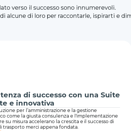
dato verso il successo sono innumerevoli.
 alcune di loro per raccontarle, ispirarti e di
con una Suite
La partnersh
ed eccellere
la gestione
La partnership di 15
 e l'implementazione
Uno Europe Srl di c
ta e il successo di
in grado di supportar
ta.
espansione nella Su