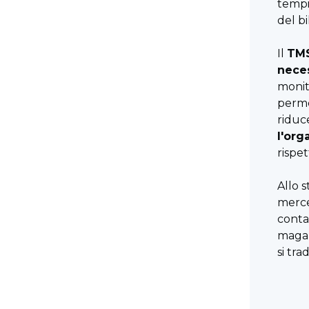
tempi
del bi
Il
TMS
neces
monit
perme
riduc
l'org
rispet
Allo 
merce
conta
magaz
si tr