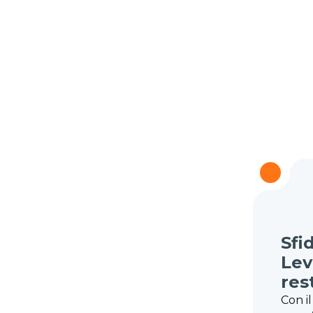
Sfi
Lev
res
Con il