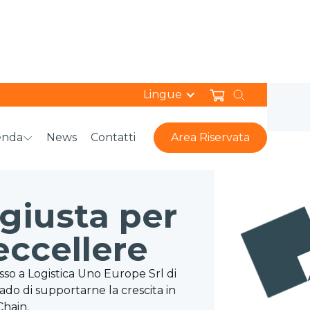
Lingue
enda
News
Contatti
Area Riservata
giusta per
eccellere
so a Logistica Uno Europe Srl di
do di supportarne la crescita in
Chain.