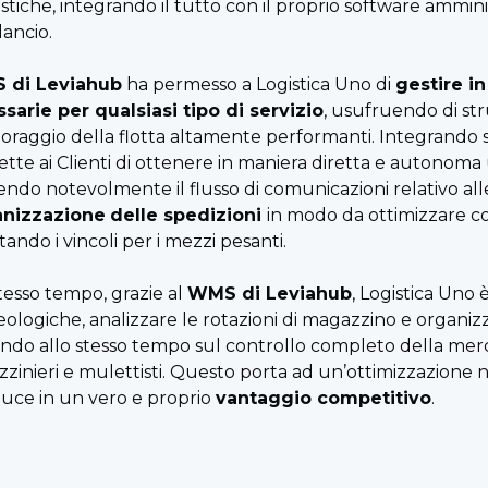
stiche, integrando il tutto con il proprio software ammini
lancio.
 di Leviahub
ha permesso a Logistica Uno di
gestire i
sarie per qualsiasi tipo di servizio
, usufruendo di str
oraggio della flotta altamente performanti. Integrando st
tte ai Clienti di ottenere in maniera diretta e autonoma un
endo notevolmente il flusso di comunicazioni relativo alle
anizzazione
delle spedizioni
in modo da ottimizzare cos
tando i vincoli per i mezzi pesanti.
stesso tempo, grazie al
WMS di Leviahub
, Logistica Uno 
ologiche, analizzare le rotazioni di magazzino e organizz
ndo allo stesso tempo sul controllo completo della merce
zinieri e mulettisti. Questo porta ad un’ottimizzazione n
aduce in un vero e proprio
vantaggio competitivo
.