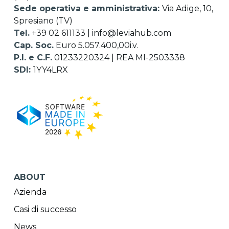
Sede operativa e amministrativa:
Via Adige, 10,
Spresiano (TV)
Tel.
+39 02 611133
|
info@leviahub.com
Cap. Soc.
Euro 5.057.400,00i.v.
P.I. e C.F.
01233220324 | REA MI-2503338
SDI:
1YY4LRX
ABOUT
Azienda
Casi di successo
News