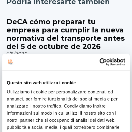
Podría interesarte también
DeCA cómo preparar tu
empresa para cumplir la nueva
normativa del transporte antes
del 5 de octubre de 2026
5/8/2026
El DeCA será obligatorio a partir del 5 de octubre
de 2026 para el transporte nacional de
mercancías por carretera. Descubre los requisitos
Questo sito web utilizza i cookie
de la nueva normativa, cómo adaptar tus procesos
Utilizziamo i cookie per personalizzare contenuti ed
y qué soluciones pueden ayudarte a digitalizar la
annunci, per fornire funzionalità dei social media e per
gestión documental y garantizar el cumplimiento
analizzare il nostro traffico. Condividiamo inoltre
legal.
informazioni sul modo in cui utilizzi il nostro sito con i
Descubre más
nostri partner che si occupano di analisi dei dati web,
pubblicità e social media, i quali potrebbero combinarle