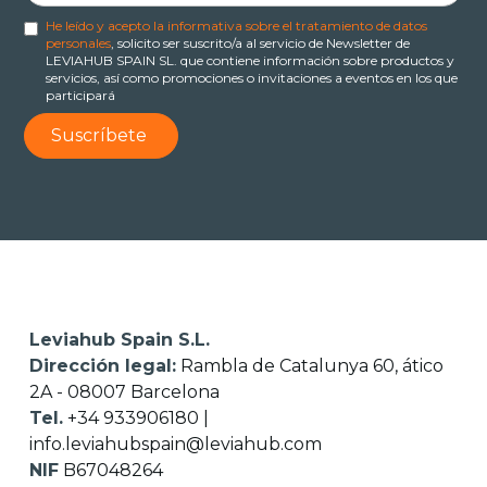
He leído y acepto la informativa sobre el tratamiento de datos
personales
, solicito ser suscrito/a al servicio de Newsletter de
LEVIAHUB SPAIN SL. que contiene información sobre productos y
servicios, así como promociones o invitaciones a eventos en los que
participará
Leviahub Spain S.L.
Dirección legal:
Rambla de Catalunya 60, ático
2A - 08007 Barcelona
Tel.
+34 933906180
|
info.leviahubspain@leviahub.com
NIF
B67048264