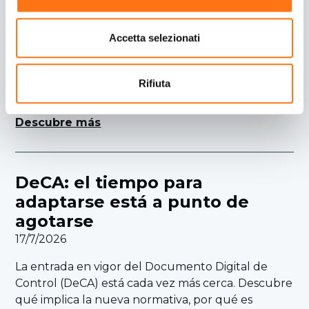
30/7/2026
Accetta selezionati
IRU impulsa un nuevo marco interoperable para
el e-CMR, favoreciendo un transporte de
mercancías más digital, eficiente y preparado para
Rifiuta
el reglamento eFTI.
Descubre más
DeCA: el tiempo para
adaptarse está a punto de
agotarse
17/7/2026
La entrada en vigor del Documento Digital de
Control (DeCA) está cada vez más cerca. Descubre
qué implica la nueva normativa, por qué es