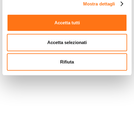
Mostra dettagli
Accetta tutti
BUSINESS-INTELLIGENCE-
SOFTWARE
Accetta selezionati
Die richtige Lösung, um die Margen Ihres
Unternehmens sowie die kommerzielle und
operative Effizienz zu kontrollieren:
Rifiuta
Verwandeln Sie Ihre Unternehmensdaten in
strategische Zusammenfassungen für
schnelle Entscheidungen, analysieren Sie
Kosten und Erträge und gewinnen Sie
wertvolle Erkenntnisse für alle
Unternehmensbereiche.