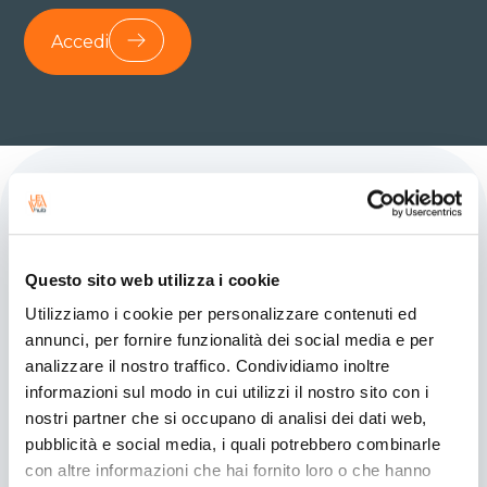
Accedi
Questo sito web utilizza i cookie
Con noi, ogni storia è di
Utilizziamo i cookie per personalizzare contenuti ed
successo.
annunci, per fornire funzionalità dei social media e per
analizzare il nostro traffico. Condividiamo inoltre
Le aziende e le realtà che abbiamo
informazioni sul modo in cui utilizzi il nostro sito con i
guidato verso il successo sono
nostri partner che si occupano di analisi dei dati web,
innumerevoli.
pubblicità e social media, i quali potrebbero combinarle
Qui abbiamo raccolto le testimonianze
con altre informazioni che hai fornito loro o che hanno