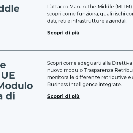
ddle
L’attacco Man-in-the-Middle (MITM) 
scopri come funziona, quali rischi c
dati, reti e infrastrutture aziendali.
Scopri di più
me
Scopri come adeguarti alla Direttiv
nuovo modulo Trasparenza Retributiva
a UE
monitora le differenze retributive 
 Modulo
Business Intelligence integrate.
a di
Scopri di più