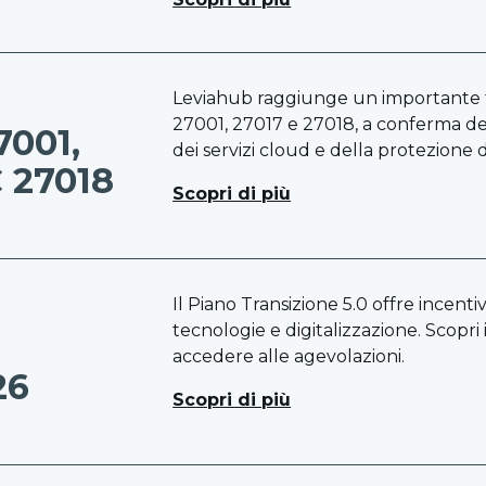
Leviahub raggiunge un importante t
27001, 27017 e 27018, a conferma del
7001,
dei servizi cloud e della protezione d
C 27018
Scopri di più
Il Piano Transizione 5.0 offre incenti
tecnologie e digitalizzazione. Scopri 
accedere alle agevolazioni.
26
Scopri di più