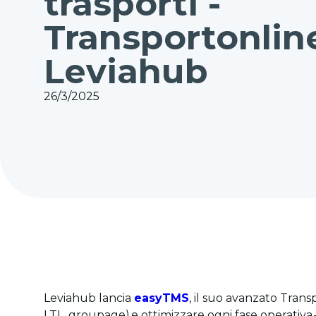
trasporti -
Transportonline
Leviahub
26/3/2025
Leviahub lancia
easyTMS
, il suo avanzato Tra
LTL, groupage) e ottimizzare ogni fase operativa –