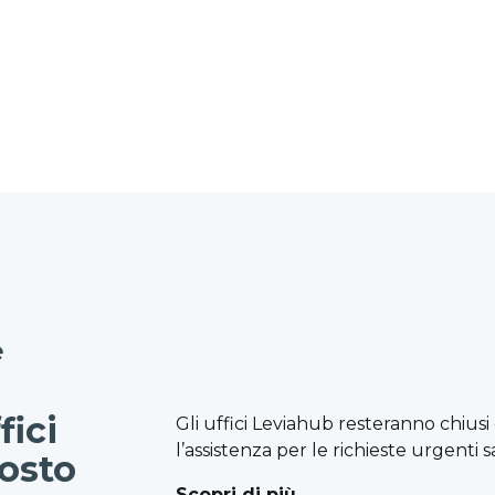
e
fici
Gli uffici Leviahub resteranno chiusi 
l’assistenza per le richieste urgenti 
gosto
Scopri di più