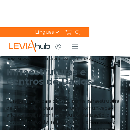
Línguas
HOME
SERVIÇOS
INFRAESTRUTURAS E CENTROS DE DADOS
Infraestruturas e
Centros de Dados
Fundamentais para construir uma infraestrutura
de TI robusta e para apoiar uma comunicação
eficaz e segura dentro da sua organização, os
nossos serviços de Infraestruturas e Centros de
Dados garantem funcionalidades inovadoras e