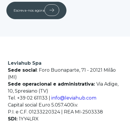
Escreva-nos agora
Leviahub Spa
Sede social
: Foro Buonaparte, 71 - 20121 Milão
(MI)
Sede operacional e administrativa:
Via Adige,
10, Spresiano (TV)
Tel. +39 02 611133 |
info@leviahub.com
Capital social Euro 5.057.400i.v.
P.I. e C.F. 01233220324 | REA MI-2503338
SDI:
1YY4LRX