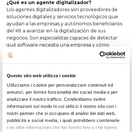
¿Qué es un agente digitalizador?
Los agentes digitalizadores son proveedores de
soluciones digitales y servicios tecnológicos que
ayudan a las empresas y autónomos beneficiarios
del Kit a avanzar en la digitalización de sus
negocios. Son especialistas capaces de detectar
qué software necesita una empresa y cómo
incorporarlo.
Los agentes digitalizadores estarán disponibles
para acompañar y asesorar en el proceso de
Questo sito web utilizza i cookie
transformación digital, además de suscribir un
Utilizziamo i cookie per personalizzare contenuti ed
acuerdo de colaboración como parte del
annunci, per fornire funzionalità dei social media e per
programa Kit Digital.
analizzare il nostro traffico. Condividiamo inoltre
informazioni sul modo in cui utilizzi il nostro sito con i
¿Qué tipos de Servicios de Digitalización
nostri partner che si occupano di analisi dei dati web,
podemos ofrecerte con estos Fondos?
pubblicità e social media, i quali potrebbero combinarle
En Espritec España (Leviahub) queremos
con altre informazioni che hai fornito loro o che hanno
ayudarte a optimizar al máximo tu negocio, por