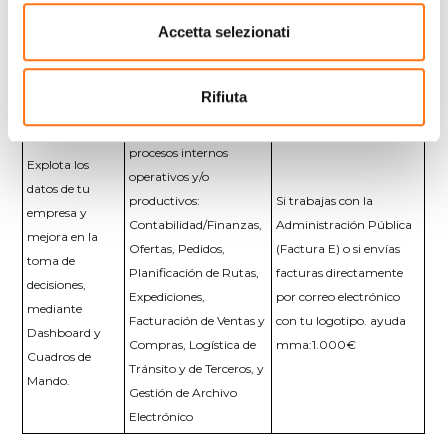
generadas.
Accetta selezionati
Business
Gestión de
Intelligence
Factura electrónica
procesos
y Analítica
Rifiuta
Automatiza los
procesos internos
Explota los
operativos y/o
datos de tu
productivos:
Si trabajas con la
empresa y
Contabilidad/Finanzas,
Administración Pública
mejora en la
Ofertas, Pedidos,
(Factura E) o si envías
toma de
Planificación de Rutas,
facturas directamente
decisiones,
Expediciones,
por correo electrónico
mediante
Facturación de Ventas y
con tu logotipo. ayuda
Dashboard y
Compras, Logística de
mma:1.000€
Cuadros de
Tránsito y de Terceros, y
Mando.
Gestión de Archivo
Electrónico