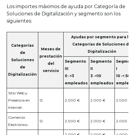
Los importes máximos de ayuda por Categoría de
Soluciones de Digitalización y segmento son los
siguientes:
Ayudas por segmento para las
Categorías de Soluciones de
Categorías
Meses de
Digitalización
de
prestación
Soluciones
Segmento
Segmento
Segment
del
de
III
II
I
servicio
Digitalización
0 ‐<3
3 ‐<10
10 ‐< 50
empleados
empleados
emplead
Sitio Web y
Presencia en
12
2.000 €
2.000 €
2.000 €
Internet.
Comercio
12
2.000 €
2.000 €
2.000 €
Electrónico.
2.000 €
2.000 €
4.000 €