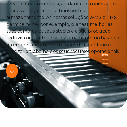
serviço da sua empresa, ajudando-o a otimizar os
processos logísticos de transporte e
armazenamento. As nossas soluções WMS e TMS
permitem-lhe, por exemplo, planear melhor as
suas compras, os seus stocks e a sua produção,
reduzir o impacto do armazenamento no balanço
da empresa, reduzir os tempos de inventário e
otimizar o trabalho dos seus recursos operacionais.