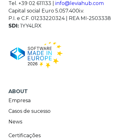
Tel. +39 02 611133 |
info@leviahub.com
Capital social Euro 5.057.400i.v.
P.I. e C.F. 01233220324 | REA MI-2503338
SDI:
1YY4LRX
ABOUT
Empresa
Casos de sucesso
News
Certificações