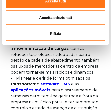
armazém: os
softwares WMS
mais
Accetta tutti
avançados, juntamente com os adequados
dispositivos de hardware
adequados para
Accetta selezionati
apoiar a atividade de picking, simplificam a
organização dos procedimentos de
inventário do armazém e facilitam o trabalho
Rifiuta
dos recursos operacionais
Tornar mais eficiente a
logística interna
e
a
movimentação de cargas
: com as
soluções tecnológicas adequadas para a
gestão da cadeia de abastecimento, também
os fluxos de mercadorias dentro da empresa
podem tornar-se mais rápidos e dinâmicos
Planear e gerir de forma otimizada os
transportes
: o
software TMS
e as
aplicações móveis
para o rastreamento de
remessas permitem-lhe gerir toda a frota da
empresa num único portal e ter sempre sob
controlo o estado de avanço da distribuição