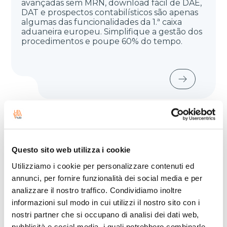
avançadas sem MRN, download fácil de DAE,
DAT e prospectos contabilísticos são apenas
algumas das funcionalidades da 1.ª caixa
aduaneira europeu. Simplifique a gestão dos
procedimentos e poupe 60% do tempo.
Questo sito web utilizza i cookie
Automatize os
Utilizziamo i cookie per personalizzare contenuti ed
processos com as
annunci, per fornire funzionalità dei social media e per
soluções para o
analizzare il nostro traffico. Condividiamo inoltre
informazioni sul modo in cui utilizzi il nostro sito con i
comércio e a
nostri partner che si occupano di analisi dei dati web,
pubblicità e social media, i quali potrebbero combinarle