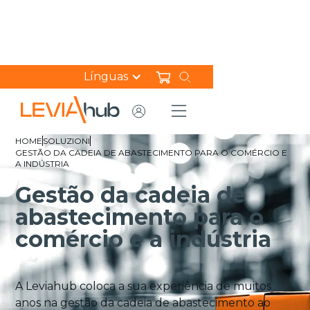
Línguas
HOME
SOLUZIONI
GESTÃO DA CADEIA DE ABASTECIMENTO PARA O COMÉRCIO E
A INDÚSTRIA
Gestão da cadeia de
abastecimento para o
comércio e a indústria
A Leviahub coloca a sua experiência de muitos
anos na gestão da cadeia de abastecimento ao