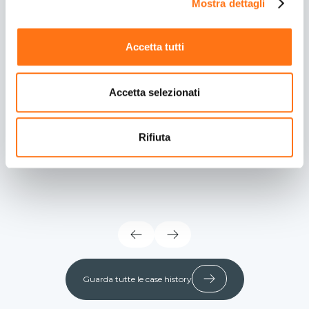
Digitalizzare i processi per potenziare
Mostra dettagli
l'import/export
Digitalizzare i processi di spedizione e logistica
con le Soluzioni di Leviahub: così, Becosped
Accetta tutti
Srl ha potenziato l’import/export verso i più
importanti paesi europei e in tutto il mondo.
È la storia di crescita di Becosped.
Accetta selezionati
Erfahren Sie mehr
Rifiuta
Guarda tutte le case history