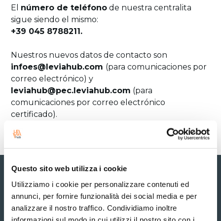
El
número de teléfono
de nuestra centralita
sigue siendo el mismo:
+39 045 8788211.
Nuestros nuevos datos de contacto son
infoes@leviahub.com
(para comunicaciones por
correo electrónico) y
leviahub@pec.leviahub.com
(para
comunicaciones por correo electrónico
certificado).
Questo sito web utilizza i cookie
Utilizziamo i cookie per personalizzare contenuti ed
¿ERES UN CLIENTE?
annunci, per fornire funzionalità dei social media e per
¡Ingresa al ÁREA
analizzare il nostro traffico. Condividiamo inoltre
informazioni sul modo in cui utilizzi il nostro sito con i